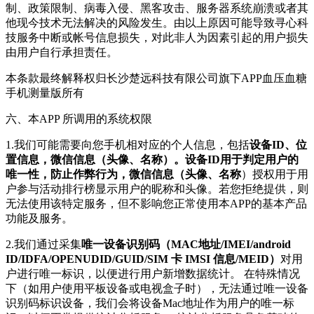
制、政策限制、病毒入侵、黑客攻击、服务器系统崩溃或者其
他现今技术无法解决的风险发生。由以上原因可能导致寻心科
技服务中断或帐号信息损失，对此非人为因素引起的用户损失
由用户自行承担责任。
本条款最终解释权归长沙楚远科技有限公司旗下APP血压血糖
手机测量版所有
六、本APP 所调用的系统权限
1.我们可能需要向您手机相对应的个人信息，包括
设备ID、位
置信息，微信信息（头像、名称）。设备ID用于判定用户的
唯一性，防止作弊行为，微信信息（头像、名称
）授权用于用
户参与活动排行榜显示用户的昵称和头像。若您拒绝提供，则
无法使用该特定服务，但不影响您正常使用本APP的基本产品
功能及服务。
2.我们通过采集
唯一设备识别码（MAC地址/IMEI/android
ID/IDFA/OPENUDID/GUID/SIM 卡 IMSI 信息/MEID）
对用
户进行唯一标识，以便进行用户新增数据统计。 在特殊情况
下（如用户使用平板设备或电视盒子时），无法通过唯一设备
识别码标识设备，我们会将设备Mac地址作为用户的唯一标