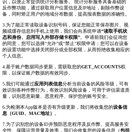
识，以便正常提供统计分析服务。 统计分析服务具备基础的
反作弊功能，通过获取用户位置信息及IP地址，剔除作弊设
备，同时矫正用户的地域分布数据，提高报表数据的准确性。
3.为了能正常读取设备识别号码，保证您能正常保存图片、视
频或缓存信息到手机上使用，我们会向系统申请
“读取手机状
态和身份、启用写入外部存储卡权限”
。申请前我们会征询您
的同意，您可以选择“允许”或“禁止”权限申请；您可以在设备
的设置功能中选择关闭部分或全部权限，从而拒绝收集相应的
个人信息。
4.基于账户数据同步更新，需获取您的
GET_ACCOUNTS
权
限，以保证账户数据的有效同步。
5.我们可能通过
应用列表信息
分析当前设备的风险等级，可有
效识别各种作弊行为，有效识别风险设备，可用于评估渠道质
量，识别恶意刷量、恶意程序、保护您的账号安全。
6.为检测本App版本是否有升级更新，我们将收集您的
设备信
息（GUID、MAC地址）
。
7.为了识别您的设备ID并预防恶意程序及反作弊、提高服务安
全性、保障运营质量及效率，我们会收集您的设备信息（
包括