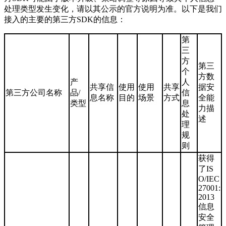
处理类型发生变化，请以其公示的官方说明为准。以下是我们
接入的主要的第三方SDK的信息：
第
三
方
第三
个
方数
产
人
共享信
使用
使用
共享
据安
第三方公司名称
品/
信
息名称
目的
场景
方式
全能
类型
息
力描
处
述
理
规
则
获得
了IS
O/IEC
27001:
2013
信息
安全