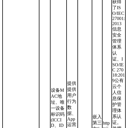
获得
了IS
O/IEC
27001:
2013
信息
安全
管理
体系
认
证、I
SO/IE
C 270
18:201
9公有
提供
云个
提供
设备M
人信
用户
AC地
息保
行为
址、唯
护管
数
一设备
理体
据、
标识码
系认
嵌入
App
(ICCI
证。
第三
http
运营
D、ID