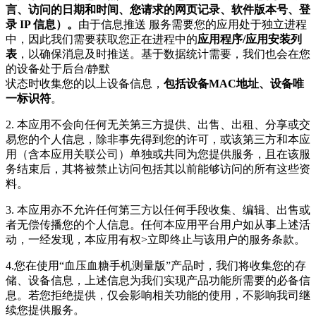
言、访问的日期和时间、您请求的网页记录、软件版本号、登
录 IP 信息）。
由于信息推送 服务需要您的应用处于独立进程
中，因此我们需要获取您正在进程中的
应用程序/应用安装列
表
，以确保消息及时推送。基于数据统计需要，我们也会在您
的设备处于后台/静默
状态时收集您的以上设备信息，
包括设备MAC地址、设备唯
一标识符
。
2. 本应用不会向任何无关第三方提供、出售、出租、分享或交
易您的个人信息，除非事先得到您的许可，或该第三方和本应
用（含本应用关联公司）单独或共同为您提供服务，且在该服
务结束后，其将被禁止访问包括其以前能够访问的所有这些资
料。
3. 本应用亦不允许任何第三方以任何手段收集、编辑、出售或
者无偿传播您的个人信息。任何本应用平台用户如从事上述活
动，一经发现，本应用有权>立即终止与该用户的服务条款。
4.您在使用“血压血糖手机测量版”产品时，我们将收集您的存
储、设备信息，上述信息为我们实现产品功能所需要的必备信
息。若您拒绝提供，仅会影响相关功能的使用，不影响我司继
续您提供服务。