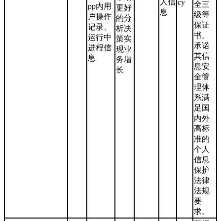
人信
cy
全三
pp内用
更好
息
级等
户操作
的分
保证
记录、
析决
书。
运行中
策实
承诺
进程信
现业
其信
息
务增
息安
长
全管
理体
系满
足国
内外
高标
准的
个人
信息
保护
法律
法规
要
求。