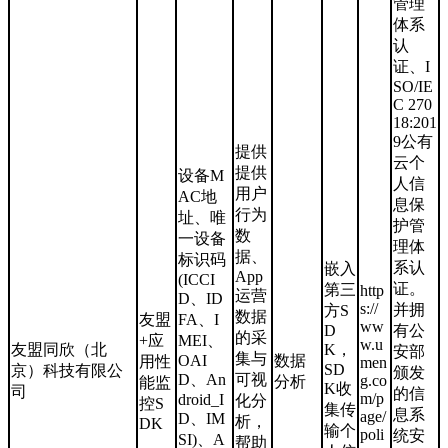
管理
体系
认
证、I
SO/IE
C 270
18:201
9公有
提供
云个
提供
设备M
人信
用户
AC地
息保
行为
址、唯
护管
数
一设备
理体
据、
标识码
系认
嵌入
App
(ICCI
证。
第三
http
运营
D、ID
s://
并拥
方S
数据
友盟
FA、I
ww
D
有公
的采
+应
MEI、
w.u
友盟同欣（北
K，
安部
集与
OAI
数据
用性
men
SD
京）科技有限公
颁发
D、An
可视
g.co
分析
能监
K收
司
的信
m/p
droid_I
化分
控S
集传
息系
age/
D、IM
析，
DK
输个
poli
统安
SI)、A
帮助