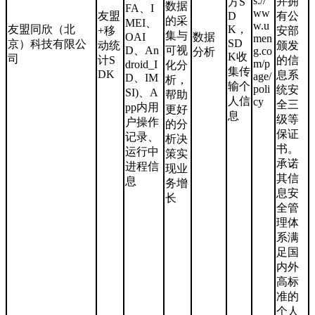
s://
并拥
方S
数据
FA、I
ww
友盟
D
有公
的采
MEI、
w.u
友盟同欣（北
K，
+移
安部
集与
OAI
数据
men
SD
京）科技有限公
动统
颁发
D、An
可视
g.co
分析
K收
司
计S
的信
m/p
droid_I
化分
集传
DK
息系
age/
D、IM
析，
输个
poli
统安
SI)、A
帮助
人信
cy
全三
pp内用
更好
息
级等
户操作
的分
保证
记录、
析决
书。
运行中
策实
承诺
进程信
现业
其信
息
务增
息安
长
全管
理体
系满
足国
内外
高标
准的
个人