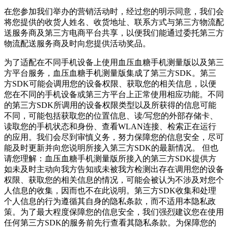
在您参加我们举办的营销活动时，经过您的明示同意，我们会
将您提供的收货人姓名、收货地址、联系方式与第三方物流配
送服务商及第三方电商平台共享，以便我们能通过委托第三方
物流配送服务商及时向您提供活动奖品。
为了适配在不同手机设备上使用血压血糖手机测量版以及第三
方平台服务，血压血糖手机测量版集成了第三方SDK。第三
方SDK可能会调用您的设备权限、获取您的相关信息，以便
您在不同的手机设备或第三方平台上正常使用相应功能。不同
的第三方SDK所调用的设备权限类型以及所获得的信息可能
不同，可能包括获取您的位置信息、读/写您的外部存储卡、
读取您的手机状态和身份、查看WLAN连接、检索正在运行
的应用。我们会尽到审慎义务，努力保障您的信息安全，尽可
能及时更新并向您说明所接入第三方SDK的最新情况。 但也
请您理解：血压血糖手机测量版所接入的第三方SDK提供方
如未及时主动向我方告知或未被我方检测出存在调用您的设备
权限、获取您的相关信息的情况，可能会被认为不涉及对您个
人信息的收集，因而也不在此说明。第三方SDK收集和处理
个人信息的行为遵循其自身的隐私条款，而不适用本隐私政
策。为了最大程度保障您的信息安全，我们强烈建议您在使用
任何第三方SDK的服务前先行查看其隐私条款。为保障您的